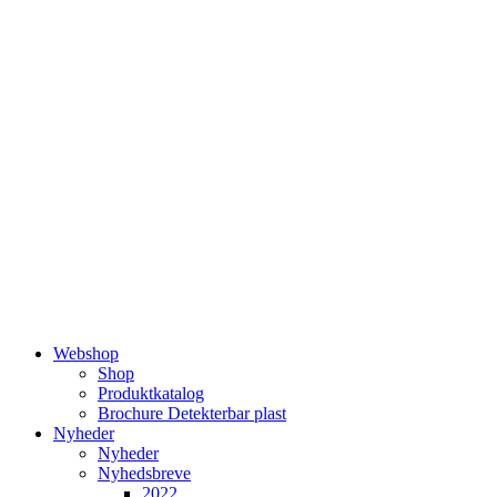
Videre
til
indhold
Webshop
Shop
Produktkatalog
Brochure Detekterbar plast
Nyheder
Nyheder
Nyhedsbreve
2022