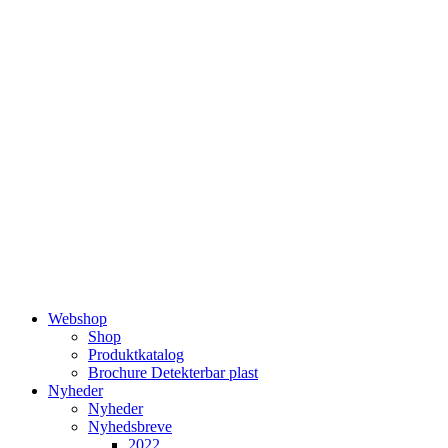
Videre
til
indhold
Webshop
Shop
Produktkatalog
Brochure Detekterbar plast
Nyheder
Nyheder
Nyhedsbreve
2022