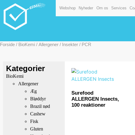
Webshop
Nyheder
Om os
Services
Co
Forside
/
BioKemi
/
Allergener
/
Insekter
/ PCR
Kategorier
BioKemi
Allergener
Æg
Surefood
ALLERGEN Insects,
Bløddyr
100 reaktioner
Brazil nød
Cashew
Fisk
Gluten