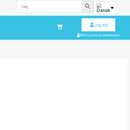
Log ind
Få ny konto til webshoppen