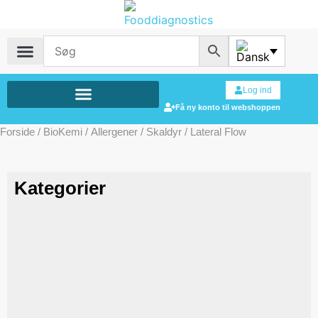
Log ind
Få ny konto til webshoppen
Forside
/
BioKemi
/
Allergener
/
Skaldyr
/ Lateral Flow
Kategorier