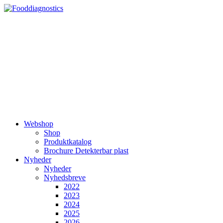
Videre
til
indhold
Webshop
Shop
Produktkatalog
Brochure Detekterbar plast
Nyheder
Nyheder
Nyhedsbreve
2022
2023
2024
2025
2026