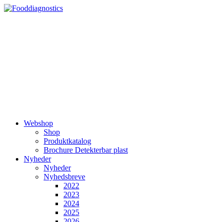
Videre
til
indhold
Webshop
Shop
Produktkatalog
Brochure Detekterbar plast
Nyheder
Nyheder
Nyhedsbreve
2022
2023
2024
2025
2026