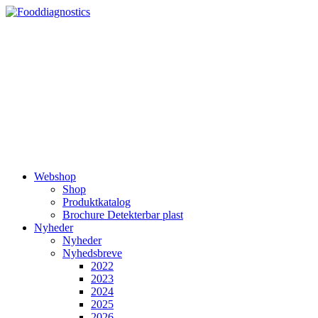
Videre
til
indhold
Webshop
Shop
Produktkatalog
Brochure Detekterbar plast
Nyheder
Nyheder
Nyhedsbreve
2022
2023
2024
2025
2026