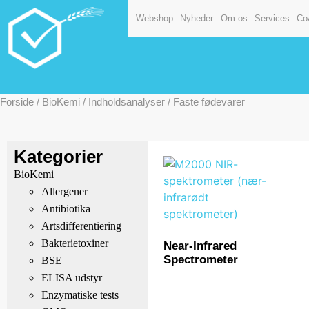
Webshop
Nyheder
Om os
Services
Co
Forside
/
BioKemi
/
Indholdsanalyser
/ Faste fødevarer
Kategorier
BioKemi
Allergener
Antibiotika
Artsdifferentiering
Bakterietoxiner
Near-Infrared
Spectrometer
BSE
ELISA udstyr
Enzymatiske tests