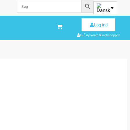
Log ind
Få ny konto til webshoppen