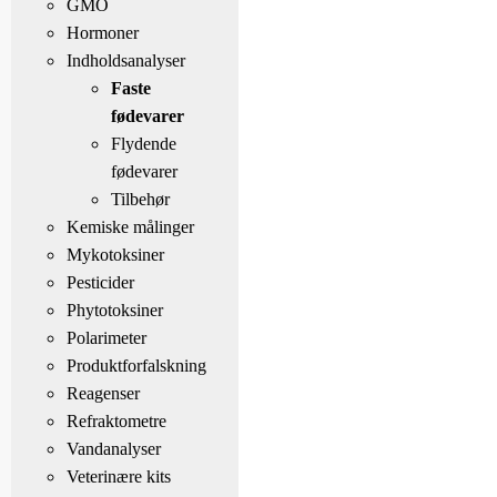
GMO
Hormoner
Indholdsanalyser
Faste
fødevarer
Flydende
fødevarer
Tilbehør
Kemiske målinger
Mykotoksiner
Pesticider
Phytotoksiner
Polarimeter
Produktforfalskning
Reagenser
Refraktometre
Vandanalyser
Veterinære kits