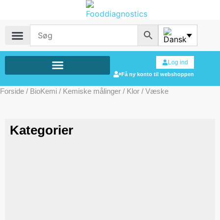
Log ind
Få ny konto til webshoppen
Forside
/
BioKemi
/
Kemiske målinger
/
Klor
/ Væske
Kategorier