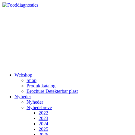
Videre
til
indhold
Webshop
Shop
Produktkatalog
Brochure Detekterbar plast
Nyheder
Nyheder
Nyhedsbreve
2022
2023
2024
2025
2026