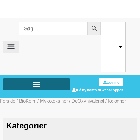
Log ind
Få ny konto til webshoppen
Forside
/
BioKemi
/
Mykotoksiner
/
DeOxynivalenol
/ Kolonner
Kategorier