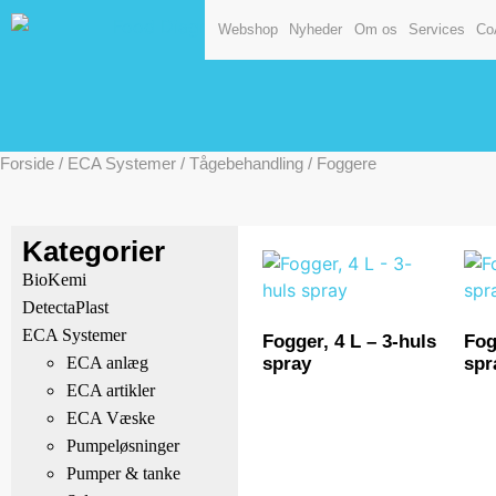
Webshop
Nyheder
Om os
Services
Co
Forside
/
ECA Systemer
/
Tågebehandling
/ Foggere
Kategorier
BioKemi
DetectaPlast
ECA Systemer
Fogger, 4 L – 3-huls
Fog
spray
spr
ECA anlæg
ECA artikler
ECA Væske
Pumpeløsninger
Pumper & tanke