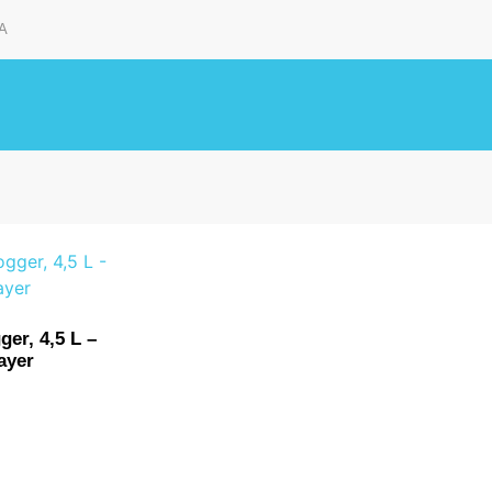
A
ger, 4,5 L –
ayer