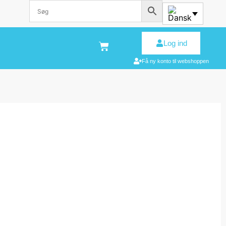
Log ind
Få ny konto til webshoppen