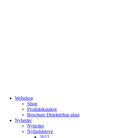
Videre
til
indhold
Webshop
Shop
Produktkatalog
Brochure Detekterbar plast
Nyheder
Nyheder
Nyhedsbreve
2022