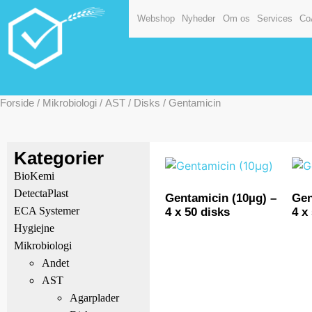
Webshop
Nyheder
Om os
Services
Co
Forside
/
Mikrobiologi
/
AST
/
Disks
/ Gentamicin
Kategorier
BioKemi
DetectaPlast
Gentamicin (10µg) –
Gen
ECA Systemer
4 x 50 disks
4 x
Hygiejne
Mikrobiologi
Andet
AST
Agarplader