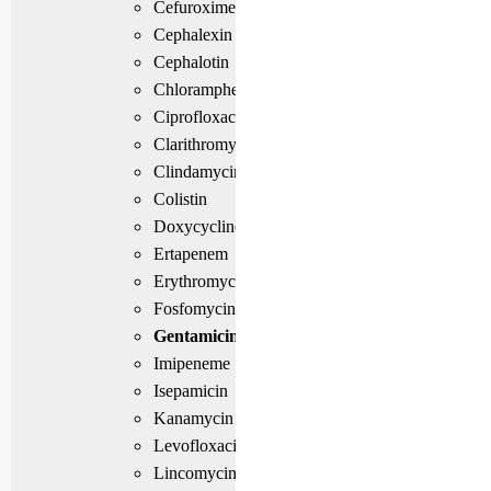
Cefuroxime
Cephalexin
Cephalotin
Chloramphenicol
Ciprofloxacin
Clarithromycin
Clindamycin
Colistin
Doxycycline
Ertapenem
Erythromycin
Fosfomycin
Gentamicin
Imipeneme
Isepamicin
Kanamycin
Levofloxacin
Lincomycin