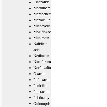
Linezolide
Mecillinam
Meropenem
Mezlocillin
Minocycline
Moxifloxacin
Mupirocin
Nalidixic
acid
Netilmicin
Nitrofurantoin
Norfloxalin
Oxacilin
Pefloxacin
Penicilin
Piperacillin
Pristinamycin
Quinnupristin