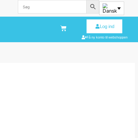
Log ind
Få ny konto til webshoppen