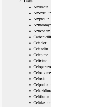
Disks
Amikacin
Amoxicillin
Ampicillin
Azithromycin
Aztreonam
Carbenicillin
Cefaclor
Cefazolin
Cefepime
Cefixime
Cefoperazone
Cefotaxime
Cefoxitin
Cefpodoxime
Ceftazidime
Ceftibuten
Ceftriaxone