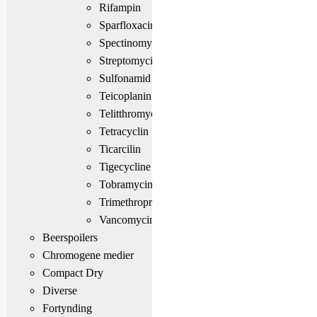
Rifampin
Sparfloxacin
Spectinomycin
Streptomycin
Sulfonamid
Teicoplanin
Telitthromycin
Tetracyclin
Ticarcilin
Tigecycline
Tobramycin
Trimethroprim
Vancomycin
Beerspoilers
Chromogene medier
Compact Dry
Diverse
Fortynding