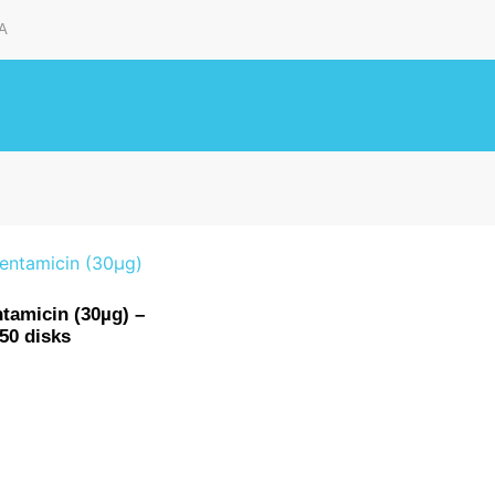
A
tamicin (30µg) –
 50 disks