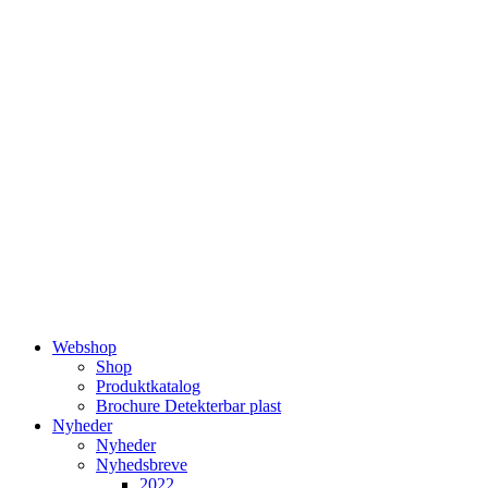
Videre
til
indhold
Webshop
Shop
Produktkatalog
Brochure Detekterbar plast
Nyheder
Nyheder
Nyhedsbreve
2022