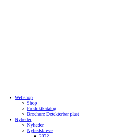
Videre
til
indhold
Webshop
Shop
Produktkatalog
Brochure Detekterbar plast
Nyheder
Nyheder
Nyhedsbreve
2022