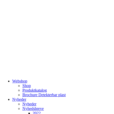
Videre
til
indhold
Webshop
Shop
Produktkatalog
Brochure Detekterbar plast
Nyheder
Nyheder
Nyhedsbreve
2022