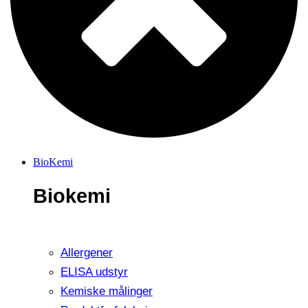
BioKemi
Biokemi
Allergener
ELISA udstyr
Kemiske målinger