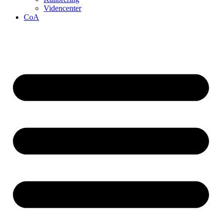
Videncenter
CoA