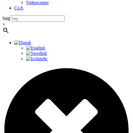
Videncenter
CoA
Søg
×