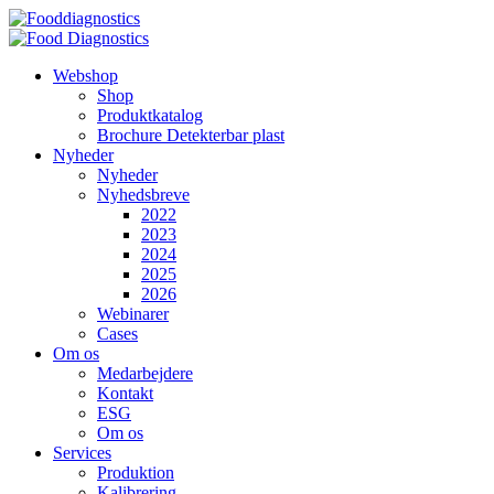
Videre
til
indhold
Webshop
Shop
Produktkatalog
Brochure Detekterbar plast
Nyheder
Nyheder
Nyhedsbreve
2022
2023
2024
2025
2026
Webinarer
Cases
Om os
Medarbejdere
Kontakt
ESG
Om os
Services
Produktion
Kalibrering