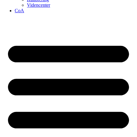
Videncenter
CoA