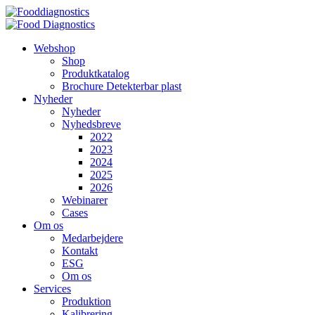
Videre
til
indhold
Webshop
Shop
Produktkatalog
Brochure Detekterbar plast
Nyheder
Nyheder
Nyhedsbreve
2022
2023
2024
2025
2026
Webinarer
Cases
Om os
Medarbejdere
Kontakt
ESG
Om os
Services
Produktion
Kalibrering