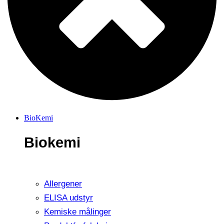
BioKemi
Biokemi
Allergener
ELISA udstyr
Kemiske målinger