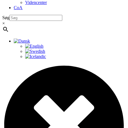
Videncenter
CoA
Søg
×