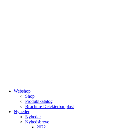
Videre
til
indhold
Webshop
Shop
Produktkatalog
Brochure Detekterbar plast
Nyheder
Nyheder
Nyhedsbreve
2022