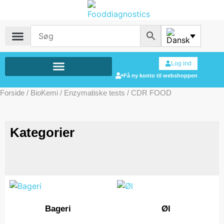
Log ind
Få ny konto til webshoppen
Forside
/
BioKemi
/
Enzymatiske tests
/ CDR FOOD
Kategorier
Bageri
Øl