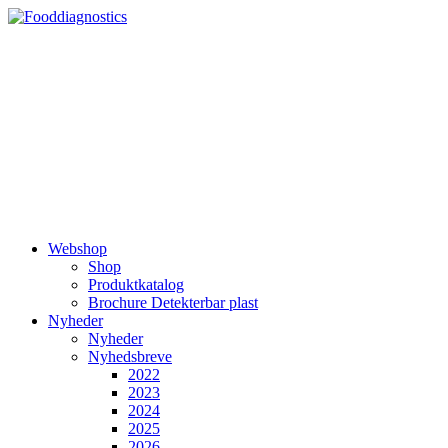
Videre
til
indhold
Webshop
Shop
Produktkatalog
Brochure Detekterbar plast
Nyheder
Nyheder
Nyhedsbreve
2022
2023
2024
2025
2026