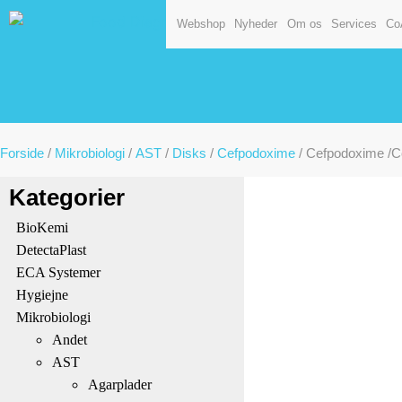
Webshop
Nyheder
Om os
Services
Co
Forside
/
Mikrobiologi
/
AST
/
Disks
/
Cefpodoxime
/ Cefpodoxime /Ce
Kategorier
BioKemi
DetectaPlast
ECA Systemer
Hygiejne
Mikrobiologi
Andet
AST
Agarplader