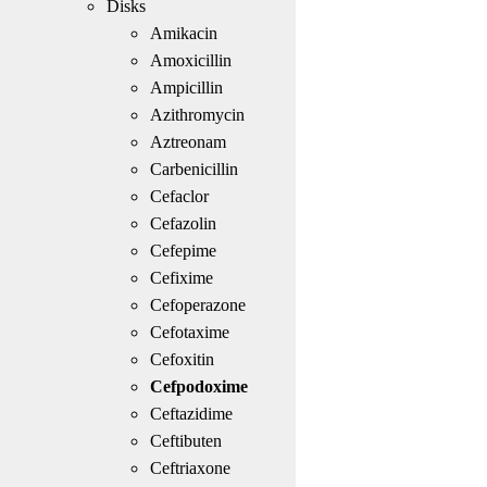
Disks
Amikacin
Amoxicillin
Ampicillin
Azithromycin
Aztreonam
Carbenicillin
Cefaclor
Cefazolin
Cefepime
Cefixime
Cefoperazone
Cefotaxime
Cefoxitin
Cefpodoxime
Ceftazidime
Ceftibuten
Ceftriaxone