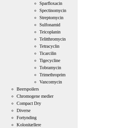
Sparfloxacin
Spectinomycin
Streptomycin
Sulfonamid
Teicoplanin
Telitthromycin
Tetracyclin
Ticarcilin
Tigecycline
Tobramycin
Trimethroprim
Vancomycin
Beerspoilers
Chromogene medier
Compact Dry
Diverse
Fortynding
Kolonitællere