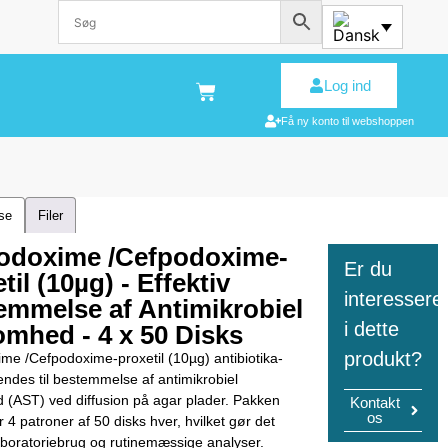
Log ind
Få ny konto til webshoppen
lse
Filer
odoxime /Cefpodoxime-
Er du
til (10µg) - Effektiv
interessere
emmelse af Antimikrobiel
i dette
omhed - 4 x 50 Disks
produkt?
me /Cefpodoxime-proxetil (10µg) antibiotika-
endes til bestemmelse af antimikrobiel
 (AST) ved diffusion på agar plader. Pakken
Kontakt
os
 4 patroner af 50 disks hver, hvilket gør det
 laboratoriebrug og rutinemæssige analyser.