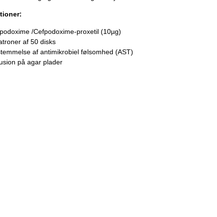
tioner:
podoxime /Cefpodoxime-proxetil (10µg)
atroner af 50 disks
temmelse af antimikrobiel følsomhed (AST)
fusion på agar plader