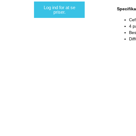
Log ind for at se
Specifika
priser.
Cef
4 p
Bes
Dif