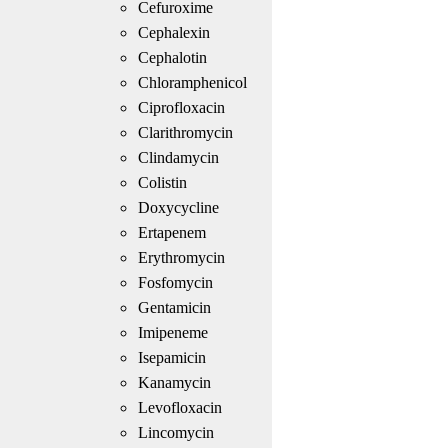
Cefuroxime
Cephalexin
Cephalotin
Chloramphenicol
Ciprofloxacin
Clarithromycin
Clindamycin
Colistin
Doxycycline
Ertapenem
Erythromycin
Fosfomycin
Gentamicin
Imipeneme
Isepamicin
Kanamycin
Levofloxacin
Lincomycin