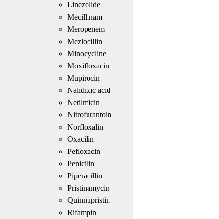
Linezolide
Mecillinam
Meropenem
Mezlocillin
Minocycline
Moxifloxacin
Mupirocin
Nalidixic acid
Netilmicin
Nitrofurantoin
Norfloxalin
Oxacilin
Pefloxacin
Penicilin
Piperacillin
Pristinamycin
Quinnupristin
Rifampin