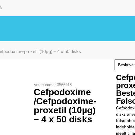
A
fpodoxime-proxetil (10µg) – 4 x 50 disks
Beskrive
Cefp
proxe
Varenummer
3566918
Cefpodoxime
Best
/Cefpodoxime-
Føls
proxetil (10µg)
Cefpodoxi
disks anv
– 4 x 50 disks
følsomhed
indeholder
ideelt til