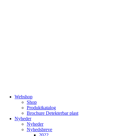
Videre
til
indhold
Webshop
Shop
Produktkatalog
Brochure Detekterbar plast
Nyheder
Nyheder
Nyhedsbreve
2022