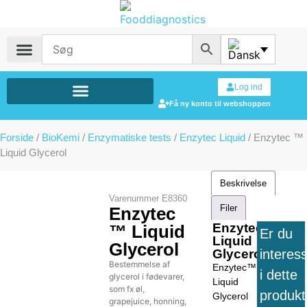
Log ind
Få ny konto til webshoppen
Forside
/
BioKemi
/
Enzymatiske tests
/
Enzytec Liquid
/ Enzytec ™
Liquid Glycerol
Beskrivelse
Varenummer
E8360
Filer
Enzytec
Enzytec™
™ Liquid
Er du
Liquid
Glycerol
interes
Glycerol
Bestemmelse af
Enzytec™
i dette
glycerol i fødevarer,
Liquid
som fx øl,
produkt
Glycerol
grapejuice, honning,