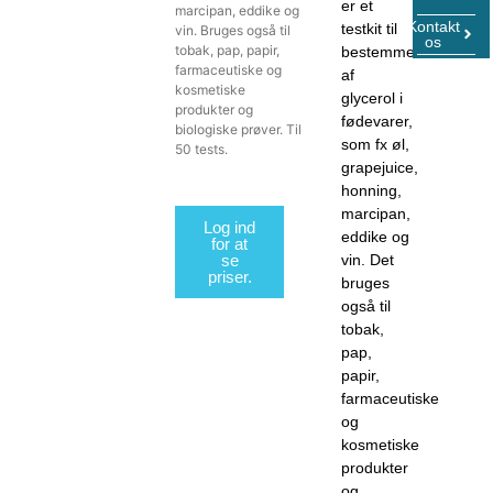
er et
marcipan, eddike og
Kontakt
testkit til
vin. Bruges også til
os
tobak, pap, papir,
bestemmelse
farmaceutiske og
af
kosmetiske
glycerol i
produkter og
fødevarer,
biologiske prøver. Til
som fx øl,
50 tests.
grapejuice,
honning,
marcipan,
Log ind
eddike og
for at
se
vin. Det
priser.
bruges
også til
tobak,
pap,
papir,
farmaceutiske
og
kosmetiske
produkter
og