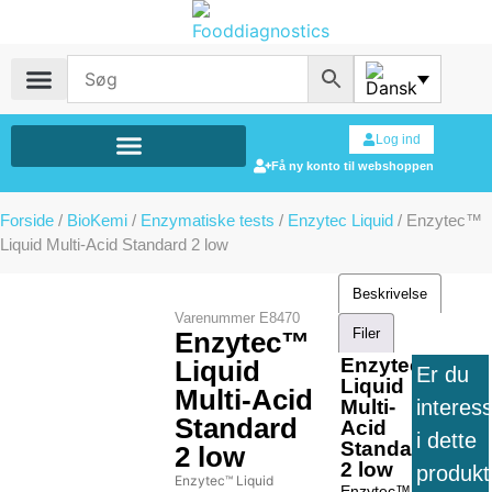
Log ind
Få ny konto til webshoppen
Forside
/
BioKemi
/
Enzymatiske tests
/
Enzytec Liquid
/ Enzytec™
Liquid Multi-Acid Standard 2 low
Beskrivelse
Varenummer
E8470
Filer
Enzytec™
Enzytec™
Liquid
Er du
Liquid
Multi-Acid
interes
Multi-
Standard
Acid
i dette
Standard
2 low
2 low
produkt
Enzytec™ Liquid
Enzytec™