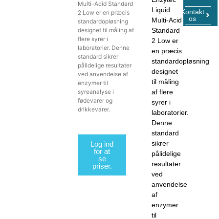
Multi-Acid Standard
Liquid
Kontakt
2 Low er en præcis
os
Multi-Acid
standardopløsning
designet til måling af
Standard
flere syrer i
2 Low er
laboratorier. Denne
en præcis
standard sikrer
standardopløsning
pålidelige resultater
designet
ved anvendelse af
til måling
enzymer til
syreanalyse i
af flere
fødevarer og
syrer i
drikkevarer.
laboratorier.
Denne
standard
sikrer
Log ind
for at
pålidelige
se
resultater
priser.
ved
anvendelse
af
enzymer
til