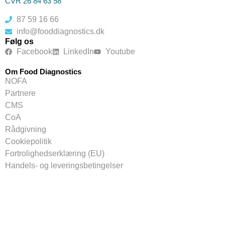
CVR 26 84 63 58
87 59 16 66
info@fooddiagnostics.dk
Følg os
Facebook
LinkedIn
Youtube
Om Food Diagnostics
NOFA
Partnere
CMS
CoA
Rådgivning
Cookiepolitik
Fortrolighedserklæring (EU)
Handels- og leveringsbetingelser