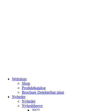
Videre
til
indhold
Webshop
Shop
Produktkatalog
Brochure Detekterbar plast
Nyheder
Nyheder
Nyhedsbreve
2022