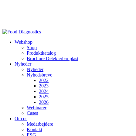
Videre
til
indhold
Webshop
Shop
Produktkatalog
Brochure Detekterbar plast
Nyheder
Nyheder
Nyhedsbreve
2022
2023
2024
2025
2026
Webinarer
Cases
Om os
Medarbejdere
Kontakt
ESG