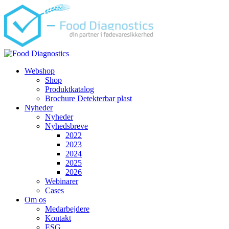
Videre
til
indhold
Webshop
Shop
Produktkatalog
Brochure Detekterbar plast
Nyheder
Nyheder
Nyhedsbreve
2022
2023
2024
2025
2026
Webinarer
Cases
Om os
Medarbejdere
Kontakt
ESG