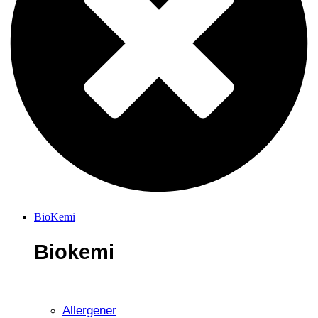
BioKemi
Biokemi
Allergener