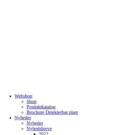
Videre
til
indhold
Webshop
Shop
Produktkatalog
Brochure Detekterbar plast
Nyheder
Nyheder
Nyhedsbreve
2022