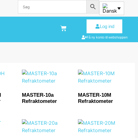
Log ind
Få ny konto til webshoppen
H
MASTER-10a
MASTER-10M
r
Refraktometer
Refraktometer