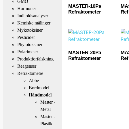
GMO
MASTER-10Pa
MA
Hormoner
Refraktometer
Ref
Indholdsanalyser
Kemiske målinger
Mykotoksiner
Pesticider
Phytotoksiner
Polarimeter
MASTER-20Pa
MA
Refraktometer
Ref
Produktforfalskning
Reagenser
Refraktometre
Abbe
Bordmodel
Håndmodel
Master -
Metal
Master -
Plastik