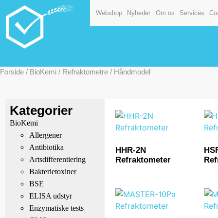
Webshop
Nyheder
Om os
Services
Co
Forside
/
BioKemi
/
Refraktometre
/ Håndmodel
Kategorier
BioKemi
Allergener
Antibiotika
HHR-2N
HS
Refraktometer
Ref
Artsdifferentiering
Bakterietoxiner
BSE
ELISA udstyr
Enzymatiske tests