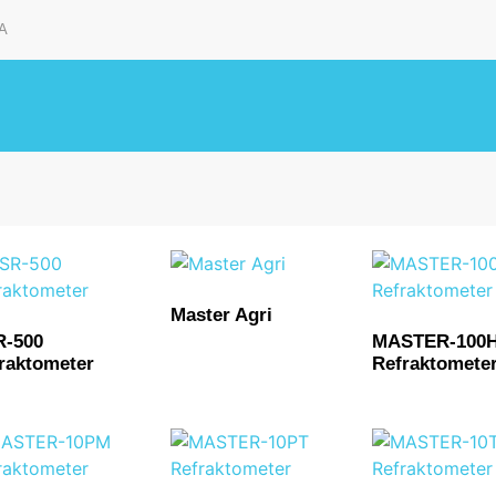
A
Master Agri
R-500
MASTER-100
raktometer
Refraktomete