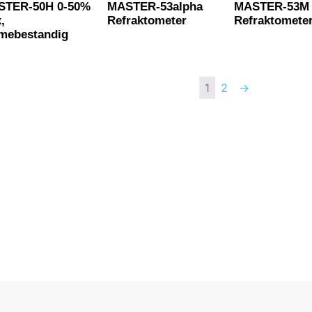
STER-50H 0-50%
MASTER-53alpha
MASTER-53M
x,
Refraktometer
Refraktomete
mebestandig
1
2
→