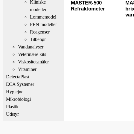
Kliniske
MASTER-500
MA
Refraktometer
bri
modeller
var
Lommemodel
PEN modeller
Reagenser
Tilbehør
Vandanalyser
Veterinære kits
Viskositetsmåler
Vitaminer
DetectaPlast
ECA Systemer
Hygiejne
Mikrobiologi
Plastik
Udstyr