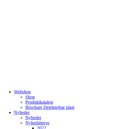
Videre
til
indhold
Webshop
Shop
Produktkatalog
Brochure Detekterbar plast
Nyheder
Nyheder
Nyhedsbreve
2022