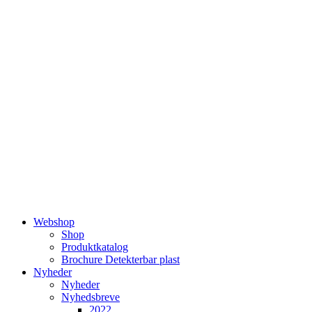
Videre
til
indhold
Webshop
Shop
Produktkatalog
Brochure Detekterbar plast
Nyheder
Nyheder
Nyhedsbreve
2022