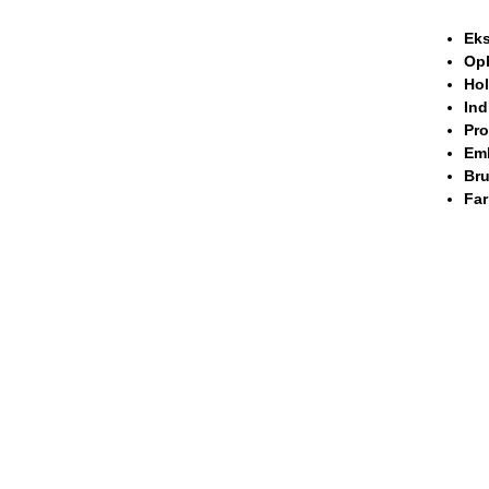
Eks
Opb
Hol
Ind
Pro
Emb
Bru
Far