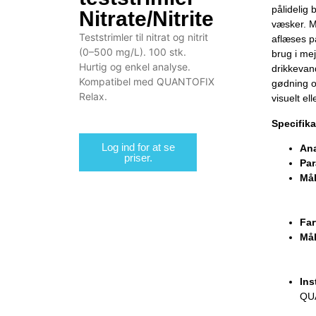
pålidelig 
Nitrate/Nitrite
væsker. M
Teststrimler til nitrat og nitrit
aflæses på
(0–500 mg/L). 100 stk.
brug i me
Hurtig og enkel analyse.
drikkevand
Kompatibel med QUANTOFIX
gødning o
Relax.
visuelt e
Specifika
Log ind for at se
Ana
priser.
Par
Mål
Far
Må
Ins
QU