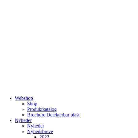
Videre
til
indhold
Webshop
Shop
Produktkatalog
Brochure Detekterbar plast
Nyheder
Nyheder
Nyhedsbreve
2022