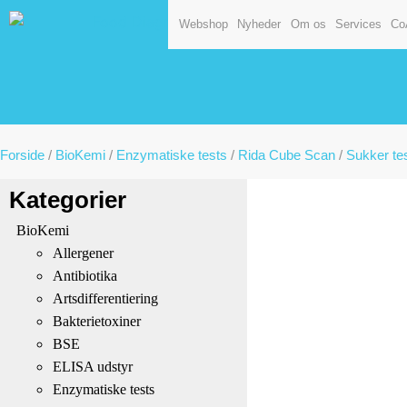
Webshop
Nyheder
Om os
Services
Co
Forside
/
BioKemi
/
Enzymatiske tests
/
Rida Cube Scan
/
Sukker te
Kategorier
BioKemi
Allergener
Antibiotika
Artsdifferentiering
Bakterietoxiner
BSE
ELISA udstyr
Enzymatiske tests