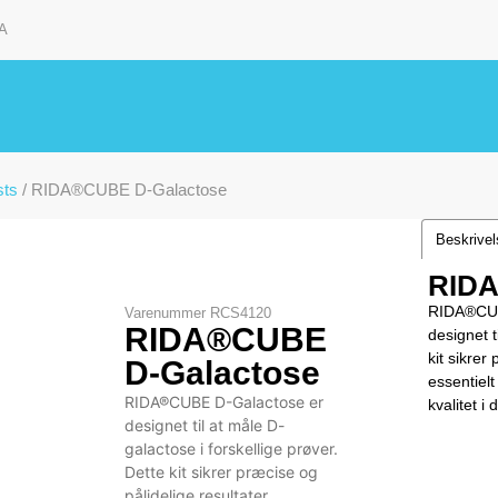
A
sts
/ RIDA®CUBE D-Galactose
Beskrive
RIDA
RIDA®CUBE
Varenummer
RCS4120
RIDA®CUBE
designet t
kit sikrer
D-Galactose
essentielt
RIDA®CUBE D-Galactose er
kvalitet i
designet til at måle D-
galactose i forskellige prøver.
Dette kit sikrer præcise og
pålidelige resultater.