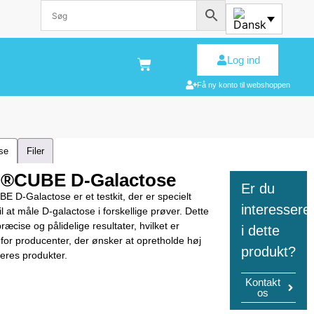
Log ind
Få ny konto til webshoppen
lse
Filer
®CUBE D-Galactose
Er du
 D-Galactose er et testkit, der er specielt
interessere
il at måle D-galactose i forskellige prøver. Dette
 præcise og pålidelige resultater, hvilket er
i dette
 for producenter, der ønsker at opretholde høj
produkt?
 deres produkter.
Kontakt
os