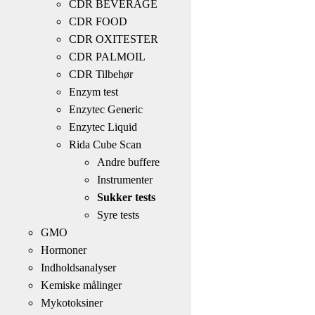
CDR BEVERAGE
CDR FOOD
CDR OXITESTER
CDR PALMOIL
CDR Tilbehør
Enzym test
Enzytec Generic
Enzytec Liquid
Rida Cube Scan
Andre buffere
Instrumenter
Sukker tests
Syre tests
GMO
Hormoner
Indholdsanalyser
Kemiske målinger
Mykotoksiner