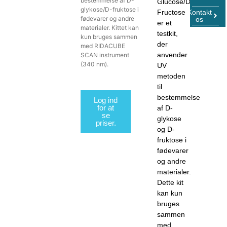
bestemmelse af D-
Glucose/D-
glykose/D-fruktose i
Kontakt
Fructose
fødevarer og andre
os
er et
materialer. Kittet kan
testkit,
kun bruges sammen
der
med RIDACUBE
anvender
SCAN instrument
(340 nm).
UV
metoden
til
bestemmelse
Log ind
for at
af D-
se
glykose
priser.
og D-
fruktose i
fødevarer
og andre
materialer.
Dette kit
kan kun
bruges
sammen
med