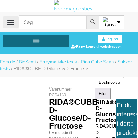
Log ind
Få ny konto til webshoppen
Forside
/
BioKemi
/
Enzymatiske tests
/
Rida Cube Scan
/
Sukker
tests
/ RIDA®CUBE D-Glucose/D-Fructose
Beskrivelse
Varenummer
Filer
RCS4160
RIDA®CUBE
RIDA®CUBE
Er du
D-
D-
interes
Glucose/D-
Glucose/D-
Fructose
i dette
Fructose
RIDA®CUBE
produkt
D-
UV metode til