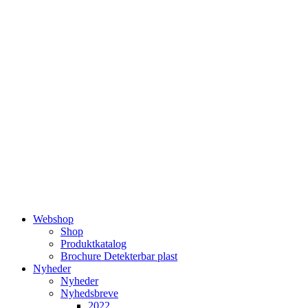
Videre
til
indhold
Webshop
Shop
Produktkatalog
Brochure Detekterbar plast
Nyheder
Nyheder
Nyhedsbreve
2022