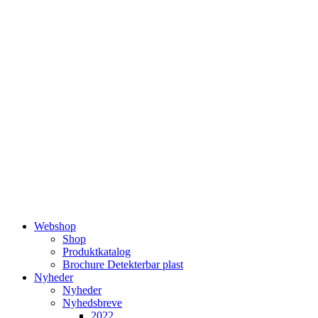
Videre
til
indhold
Webshop
Shop
Produktkatalog
Brochure Detekterbar plast
Nyheder
Nyheder
Nyhedsbreve
2022