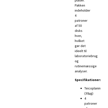
plader.
Pakken
indeholder
4
patroner
af 50
disks
hver,
hvilket
gør det
ideelt til
laboratoriebrug
og
rutinemæssige
analyser.
Specifikationer:
Teicoplanin
(30µg)
4
patroner