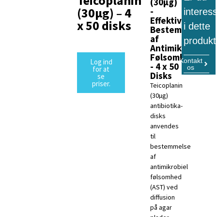
Teicoplanin
(30µg)
(30µg) – 4
-
interes
Effektiv
x 50 disks
i dette
Bestemmelse
af
produkt
Antimikrobiel
Følsomhed
Kontakt
Log ind
- 4 x 50
os
for at
Disks
se
priser.
Teicoplanin
(30µg)
antibiotika-
disks
anvendes
til
bestemmelse
af
antimikrobiel
følsomhed
(AST) ved
diffusion
på agar