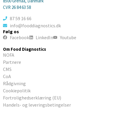
8500 Grenaa, Danmark
CVR 26 84 63 58
87 59 16 66
info@fooddiagnostics.dk
Følg os
Facebook
LinkedIn
Youtube
Om Food Diagnostics
NOFA
Partnere
CMS
CoA
Rådgivning
Cookiepolitik
Fortrolighedserklæring (EU)
Handels- og leveringsbetingelser