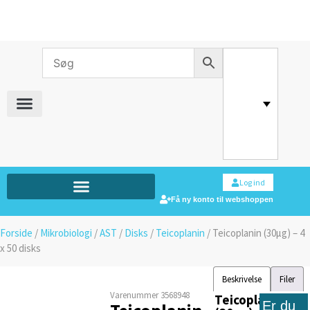
Log ind
Få ny konto til webshoppen
Forside
/
Mikrobiologi
/
AST
/
Disks
/
Teicoplanin
/ Teicoplanin (30µg) – 4
x 50 disks
Beskrivelse
Filer
Varenummer
3568948
Teicoplanin
Er du