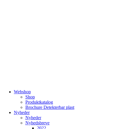
Videre
til
indhold
Webshop
Shop
Produktkatalog
Brochure Detekterbar plast
Nyheder
Nyheder
Nyhedsbreve
2022