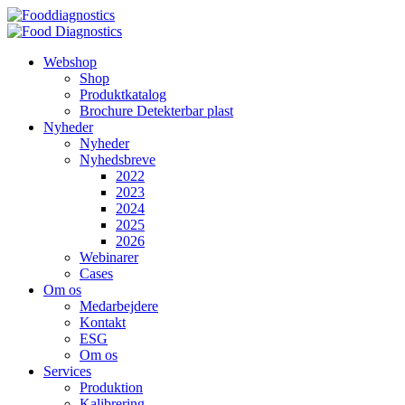
Videre
til
indhold
Webshop
Shop
Produktkatalog
Brochure Detekterbar plast
Nyheder
Nyheder
Nyhedsbreve
2022
2023
2024
2025
2026
Webinarer
Cases
Om os
Medarbejdere
Kontakt
ESG
Om os
Services
Produktion
Kalibrering