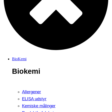
BioKemi
Biokemi
Allergener
ELISA udstyr
Kemiske målinger