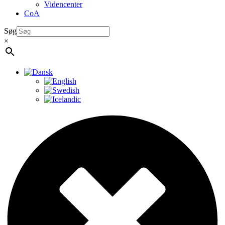
Videncenter
CoA
Søg
×