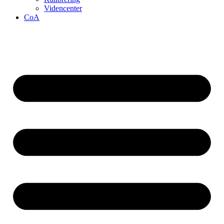
Videncenter
CoA