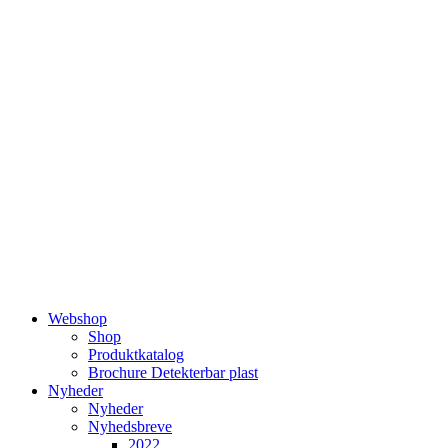
Videre
til
indhold
Webshop
Shop
Produktkatalog
Brochure Detekterbar plast
Nyheder
Nyheder
Nyhedsbreve
2022