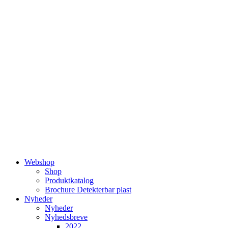
Videre
til
indhold
Webshop
Shop
Produktkatalog
Brochure Detekterbar plast
Nyheder
Nyheder
Nyhedsbreve
2022