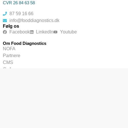
CVR 26 84 63 58
87 59 16 66
info@fooddiagnostics.dk
Følg os
Facebook
LinkedIn
Youtube
Om Food Diagnostics
NOFA
Partnere
CMS
CoA
Rådgivning
Cookiepolitik
Fortrolighedserklæring (EU)
Handels- og leveringsbetingelser