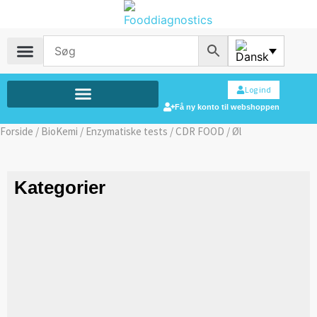
Log ind
Få ny konto til webshoppen
Forside
/
BioKemi
/
Enzymatiske tests
/
CDR FOOD
/ Øl
Kategorier