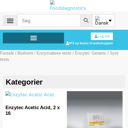
Log ind
Få ny konto til webshoppen
Forside
/
BioKemi
/
Enzymatiske tests
/
Enzytec Generic
/ Syre
tests
Kategorier
Enzytec Acetic Acid, 2 x
16