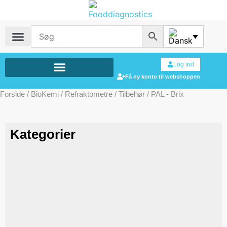
Log ind
Få ny konto til webshoppen
Forside
/
BioKemi
/
Refraktometre
/
Tilbehør
/ PAL - Brix
Kategorier