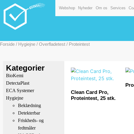
Webshop
Nyheder
Om os
Services
Co
Forside
/
Hygiejne
/
Overfladetest
/ Proteintest
Kategorier
BioKemi
DetectaPlast
Pro
ECA Systemer
Clean Card Pro,
Proteintest, 25 stk.
Hygiejne
Beklædning
Detekterbar
Friskheds- og
fedtmåler