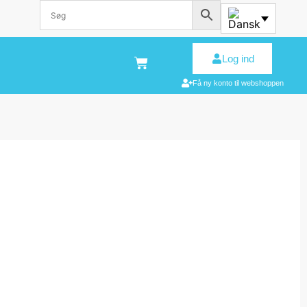
Log ind
Få ny konto til webshoppen