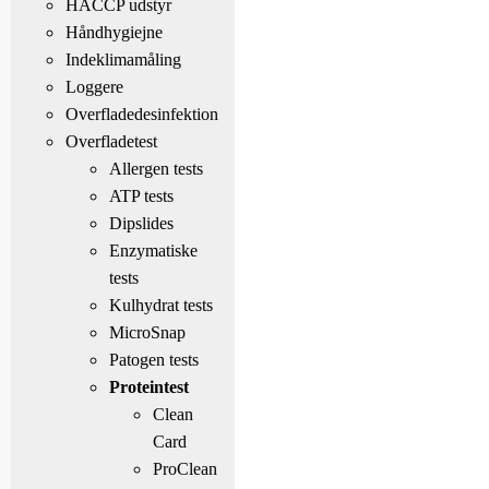
HACCP udstyr
Håndhygiejne
Indeklimamåling
Loggere
Overfladedesinfektion
Overfladetest
Allergen tests
ATP tests
Dipslides
Enzymatiske
tests
Kulhydrat tests
MicroSnap
Patogen tests
Proteintest
Clean
Card
ProClean