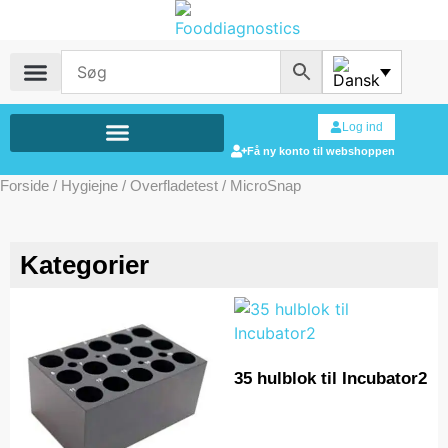
Log ind
Få ny konto til webshoppen
Forside
/
Hygiejne
/
Overfladetest
/ MicroSnap
Kategorier
35 hulblok til Incubator2